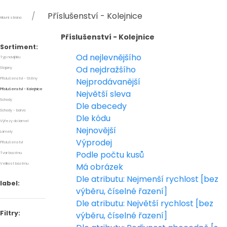
Příslušenství - Kolejnice
Hlavní strana
Příslušenství - Kolejnice
Sortiment:
Od nejlevnějšího
Typ navijáku
Od nejdražšího
Stojany
Příslušenství - Stěny
Nejprodávanější
Příslušenství - Kolejnice
Největší sleva
Schody
Dle abecedy
Schody - barva
Dle kódu
Výřezy do lamel
Nejnovější
Lamely
Výprodej
Příslušenství
Podle počtu kusů
Tvar bazénu
Velikost bazénu
Má obrázek
Dle atributu: Nejmenší rychlost [bez
label:
výběru, číselné řazení]
Dle atributu: Největší rychlost [bez
Filtry:
výběru, číselné řazení]