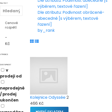
Dle atributu: Podivnost abecedně [s
FULLTEXT
výběrem, textové řazení]
Dle atributu: Podivnost obráceně-
abecedně [s výběrem, textové
Cenové
řazení]
rozpětí:
by_rank
-
Kč
VÝROBCE
DOSTUPNOST
v
prodeji od
neprodejné
/ prodej
Kolejnice Odyssée
2
ukončen
466 Kč
NENÍ SKLADEM