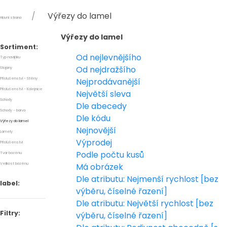
Výřezy do lamel
Hlavní strana
Výřezy do lamel
Sortiment:
Od nejlevnějšího
Typ navijáku
Od nejdražšího
Stojany
Příslušenství - Stěny
Nejprodávanější
Příslušenství - Kolejnice
Největší sleva
Schody
Dle abecedy
Schody - barva
Dle kódu
Výřezy do lamel
Nejnovější
Lamely
Výprodej
Příslušenství
Podle počtu kusů
Tvar bazénu
Velikost bazénu
Má obrázek
Dle atributu: Nejmenší rychlost [bez
label:
výběru, číselné řazení]
Dle atributu: Největší rychlost [bez
Filtry:
výběru, číselné řazení]