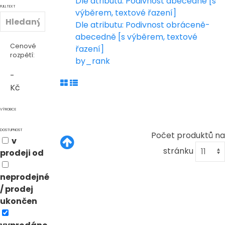
Dle atributu: Podivnost abecedně [s
FULLTEXT
výběrem, textové řazení]
Dle atributu: Podivnost obráceně-
abecedně [s výběrem, textové
Cenové
řazení]
rozpětí:
by_rank
-
Kč
VÝROBCE
DOSTUPNOST
Počet produktů na
v
stránku
prodeji od
neprodejné
/ prodej
ukončen