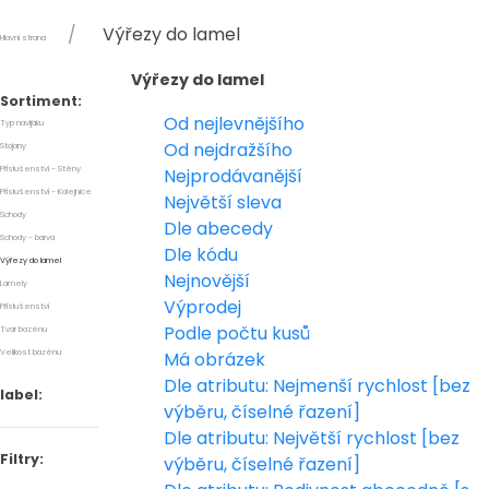
Výřezy do lamel
Hlavní strana
Výřezy do lamel
Sortiment:
Od nejlevnějšího
Typ navijáku
Od nejdražšího
Stojany
Příslušenství - Stěny
Nejprodávanější
Příslušenství - Kolejnice
Největší sleva
Schody
Dle abecedy
Schody - barva
Dle kódu
Výřezy do lamel
Nejnovější
Lamely
Výprodej
Příslušenství
Podle počtu kusů
Tvar bazénu
Velikost bazénu
Má obrázek
Dle atributu: Nejmenší rychlost [bez
label:
výběru, číselné řazení]
Dle atributu: Největší rychlost [bez
Filtry:
výběru, číselné řazení]