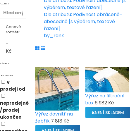
Dle atributu: Podivnost abecedně [s
FULLTEXT
výběrem, textové řazení]
Dle atributu: Podivnost obráceně-
abecedně [s výběrem, textové
Cenové
řazení]
rozpětí:
by_rank
-
Kč
VÝROBCE
DOSTUPNOST
v
prodeji od
Výřez na filtrační
box
6 982 Kč
neprodejné
/ prodej
NENÍ SKLADEM
Výřez dovnitř na
ukončen
žebřík
7 818 Kč
NENÍ SKLADEM