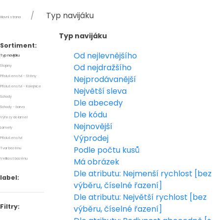
Typ navijáku
Hlavní strana
Typ navijáku
Sortiment:
Od nejlevnějšího
Typ navijáku
Od nejdražšího
Stojany
Příslušenství - Stěny
Nejprodávanější
Příslušenství - Kolejnice
Největší sleva
Schody
Dle abecedy
Schody - barva
Dle kódu
Výřezy do lamel
Nejnovější
Lamely
Výprodej
Příslušenství
Podle počtu kusů
Tvar bazénu
Velikost bazénu
Má obrázek
Dle atributu: Nejmenší rychlost [bez
label:
výběru, číselné řazení]
Dle atributu: Největší rychlost [bez
Filtry:
výběru, číselné řazení]