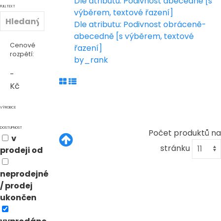
Dle atributu: Podivnost abecedně [s
FULLTEXT
výběrem, textové řazení]
Dle atributu: Podivnost obráceně-
abecedně [s výběrem, textové
Cenové
řazení]
rozpětí:
by_rank
-
Kč
VÝROBCE
DOSTUPNOST
Počet produktů na
v
stránku
prodeji od
neprodejné
/ prodej
ukončen