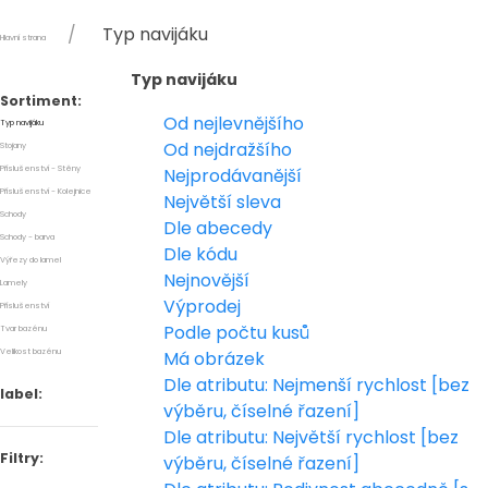
Typ navijáku
Hlavní strana
Typ navijáku
Sortiment:
Od nejlevnějšího
Typ navijáku
Od nejdražšího
Stojany
Příslušenství - Stěny
Nejprodávanější
Příslušenství - Kolejnice
Největší sleva
Schody
Dle abecedy
Schody - barva
Dle kódu
Výřezy do lamel
Nejnovější
Lamely
Výprodej
Příslušenství
Podle počtu kusů
Tvar bazénu
Velikost bazénu
Má obrázek
Dle atributu: Nejmenší rychlost [bez
label:
výběru, číselné řazení]
Dle atributu: Největší rychlost [bez
Filtry:
výběru, číselné řazení]