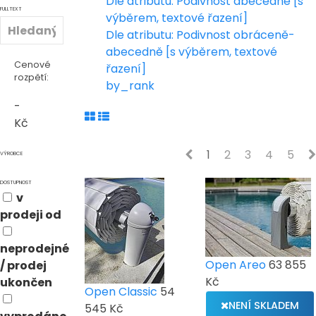
Dle atributu: Podivnost abecedně [s
FULLTEXT
výběrem, textové řazení]
Dle atributu: Podivnost obráceně-
abecedně [s výběrem, textové
Cenové
řazení]
rozpětí:
by_rank
-
Kč
1
2
3
4
5
VÝROBCE
DOSTUPNOST
v
prodeji od
neprodejné
Open Areo
63 855
/ prodej
Kč
ukončen
Open Classic
54
NENÍ SKLADEM
545 Kč