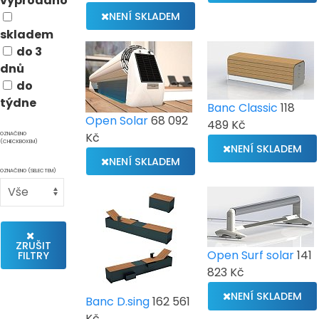
vyprodáno
NENÍ SKLADEM
skladem
do 3
dnů
do
týdne
Banc Classic
118
Open Solar
68 092
489 Kč
OZNAČENO
Kč
(CHECKBOXEM)
NENÍ SKLADEM
NENÍ SKLADEM
OZNAČENO (SELECTEM)
ZRUŠIT
Open Surf solar
141
FILTRY
823 Kč
NENÍ SKLADEM
Banc D.sing
162 561
Kč