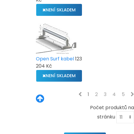
NENÍ SKLADEM
Open Surf kabel
123
204 Kč
NENÍ SKLADEM
1
2
3
4
5
Počet produktů na
stránku