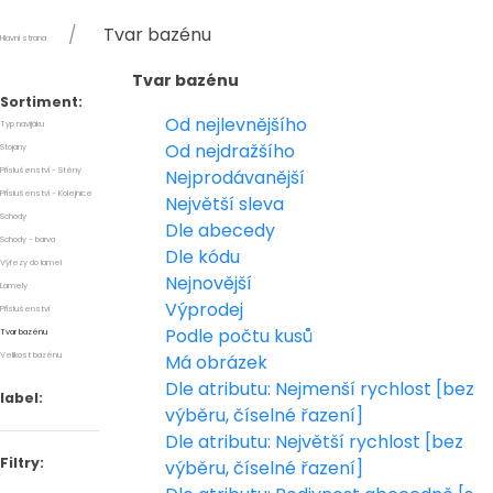
Tvar bazénu
Hlavní strana
Tvar bazénu
Sortiment:
Od nejlevnějšího
Typ navijáku
Od nejdražšího
Stojany
Příslušenství - Stěny
Nejprodávanější
Příslušenství - Kolejnice
Největší sleva
Schody
Dle abecedy
Schody - barva
Dle kódu
Výřezy do lamel
Nejnovější
Lamely
Výprodej
Příslušenství
Podle počtu kusů
Tvar bazénu
Velikost bazénu
Má obrázek
Dle atributu: Nejmenší rychlost [bez
label:
výběru, číselné řazení]
Dle atributu: Největší rychlost [bez
Filtry:
výběru, číselné řazení]