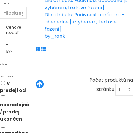
Dle atributu: Podivnost abecedně [s
FULLTEXT
výběrem, textové řazení]
Dle atributu: Podivnost obráceně-
abecedně [s výběrem, textové
Cenové
řazení]
rozpětí:
by_rank
-
Kč
VÝROBCE
DOSTUPNOST
Počet produktů na
v
stránku
prodeji od
neprodejné
/ prodej
ukončen