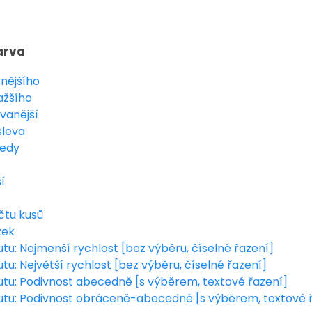
arva
vnějšího
ažšího
vanější
sleva
cedy
í
čtu kusů
zek
utu: Nejmenší rychlost [bez výběru, číselné řazení]
utu: Největší rychlost [bez výběru, číselné řazení]
butu: Podivnost abecedně [s výběrem, textové řazení]
butu: Podivnost obráceně-abecedně [s výběrem, textové 