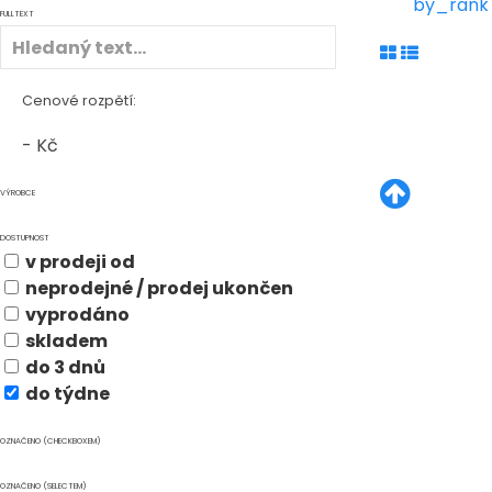
by_rank
FULLTEXT
Cenové rozpětí:
-
Kč
VÝROBCE
DOSTUPNOST
v prodeji od
neprodejné / prodej ukončen
vyprodáno
skladem
do 3 dnů
do týdne
OZNAČENO (CHECKBOXEM)
OZNAČENO (SELECTEM)