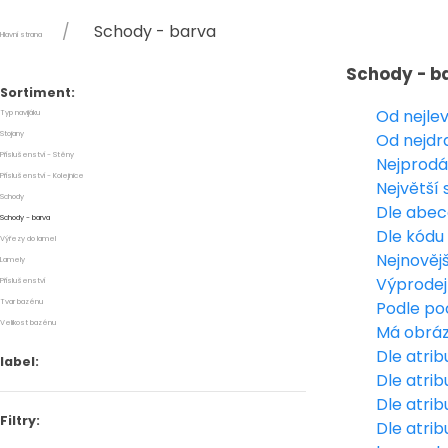
Schody - barva
Hlavní strana
Schody - b
Sortiment:
Od nejle
Typ navijáku
Stojany
Od nejdr
Příslušenství - Stěny
Nejprodá
Příslušenství - Kolejnice
Největší 
Schody
Dle abe
Schody - barva
Dle kódu
Výřezy do lamel
Nejnovějš
Lamely
Výprodej
Příslušenství
Tvar bazénu
Podle po
Velikost bazénu
Má obrá
Dle atrib
label:
Dle atrib
Dle atri
Filtry:
Dle atri