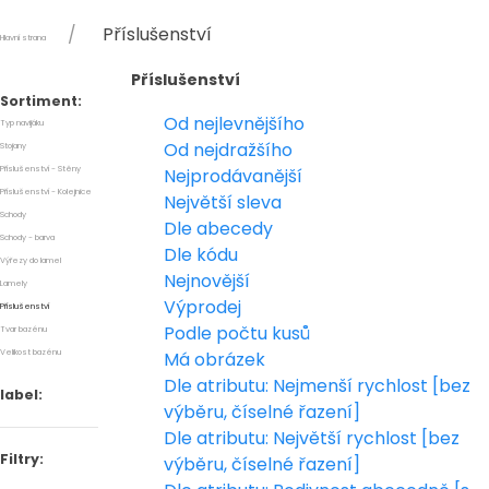
Příslušenství
Hlavní strana
Příslušenství
Sortiment:
Od nejlevnějšího
Typ navijáku
Od nejdražšího
Stojany
Příslušenství - Stěny
Nejprodávanější
Příslušenství - Kolejnice
Největší sleva
Schody
Dle abecedy
Schody - barva
Dle kódu
Výřezy do lamel
Nejnovější
Lamely
Výprodej
Příslušenství
Podle počtu kusů
Tvar bazénu
Velikost bazénu
Má obrázek
Dle atributu: Nejmenší rychlost [bez
label:
výběru, číselné řazení]
Dle atributu: Největší rychlost [bez
Filtry:
výběru, číselné řazení]