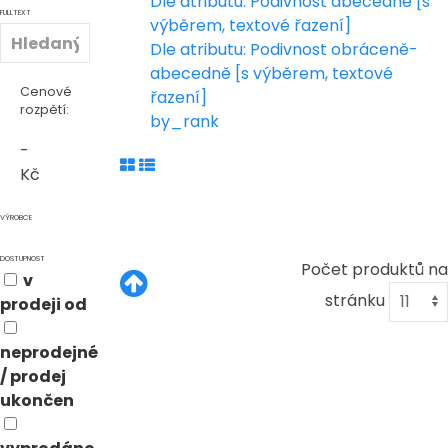
Dle atributu: Podivnost abecedně [s
FULLTEXT
výběrem, textové řazení]
Dle atributu: Podivnost obráceně-
abecedně [s výběrem, textové
Cenové
řazení]
rozpětí:
by_rank
-
Kč
VÝROBCE
DOSTUPNOST
Počet produktů na
v
stránku
prodeji od
neprodejné
/ prodej
ukončen