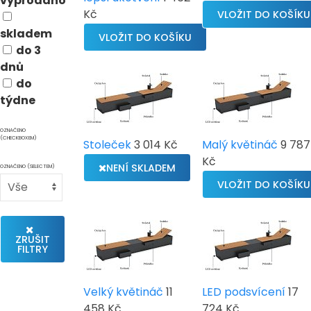
vyprodáno
Kč
skladem
do 3
dnů
do
týdne
OZNAČENO
(CHECKBOXEM)
Stoleček
3 014 Kč
Malý květináč
9 787
Kč
NENÍ SKLADEM
OZNAČENO (SELECTEM)
ZRUŠIT
FILTRY
Velký květináč
11
LED podsvícení
17
458 Kč
724 Kč