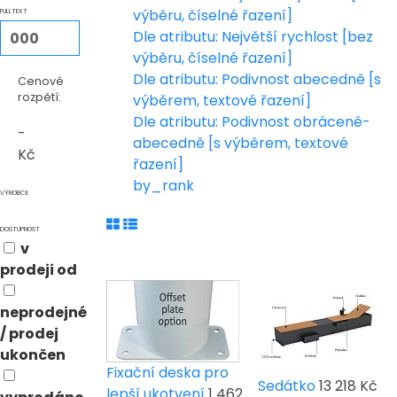
výběru, číselné řazení]
FULLTEXT
Dle atributu: Největší rychlost [bez
výběru, číselné řazení]
Dle atributu: Podivnost abecedně [s
Cenové
rozpětí:
výběrem, textové řazení]
Dle atributu: Podivnost obráceně-
-
abecedně [s výběrem, textové
Kč
řazení]
by_rank
VÝROBCE
DOSTUPNOST
v
prodeji od
neprodejné
/ prodej
ukončen
Fixační deska pro
Sedátko
13 218 Kč
lepší ukotvení
1 462