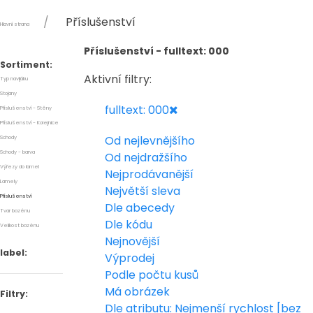
Příslušenství
Hlavní strana
Příslušenství - fulltext: 000
Sortiment:
Aktivní filtry:
Typ navijáku
Stojany
fulltext: 000
Příslušenství - Stěny
Příslušenství - Kolejnice
Od nejlevnějšího
Schody
Schody - barva
Od nejdražšího
Výřezy do lamel
Nejprodávanější
Lamely
Největší sleva
Příslušenství
Dle abecedy
Tvar bazénu
Dle kódu
Velikost bazénu
Nejnovější
label:
Výprodej
Podle počtu kusů
Má obrázek
Filtry:
Dle atributu: Nejmenší rychlost [bez