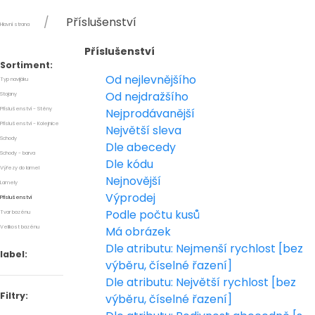
Příslušenství
Hlavní strana
Příslušenství
Sortiment:
Od nejlevnějšího
Typ navijáku
Od nejdražšího
Stojany
Příslušenství - Stěny
Nejprodávanější
Příslušenství - Kolejnice
Největší sleva
Schody
Dle abecedy
Schody - barva
Dle kódu
Výřezy do lamel
Nejnovější
Lamely
Výprodej
Příslušenství
Podle počtu kusů
Tvar bazénu
Velikost bazénu
Má obrázek
Dle atributu: Nejmenší rychlost [bez
label:
výběru, číselné řazení]
Dle atributu: Největší rychlost [bez
Filtry:
výběru, číselné řazení]