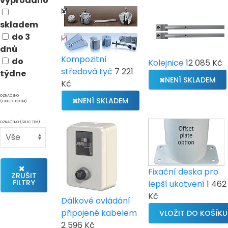
vyprodáno
skladem
do 3
dnů
Kompozitní
do
Kolejnice
12 085 Kč
středová tyč
7 221
týdne
NENÍ SKLADEM
Kč
OZNAČENO
NENÍ SKLADEM
(CHECKBOXEM)
OZNAČENO (SELECTEM)
Fixační deska pro
ZRUŠIT
FILTRY
lepší ukotvení
1 462
Kč
Dálkové ovládání
připojené kabelem
2 596 Kč