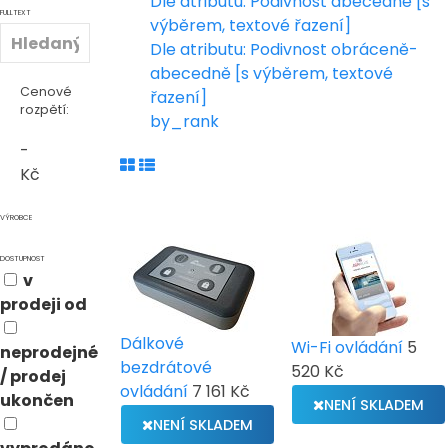
Dle atributu: Podivnost abecedně [s
FULLTEXT
výběrem, textové řazení]
Dle atributu: Podivnost obráceně-
abecedně [s výběrem, textové
Cenové
řazení]
rozpětí:
by_rank
-
Kč
VÝROBCE
DOSTUPNOST
v
prodeji od
Dálkové
Wi-Fi ovládání
5
neprodejné
bezdrátové
520 Kč
/ prodej
ovládání
7 161 Kč
ukončen
NENÍ SKLADEM
NENÍ SKLADEM