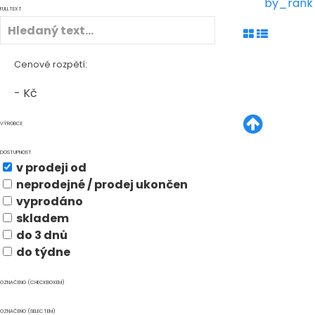
by_rank
FULLTEXT
Cenové rozpětí:
-
Kč
VÝROBCE
DOSTUPNOST
v prodeji od
neprodejné / prodej ukončen
vyprodáno
skladem
do 3 dnů
do týdne
OZNAČENO (CHECKBOXEM)
OZNAČENO (SELECTEM)