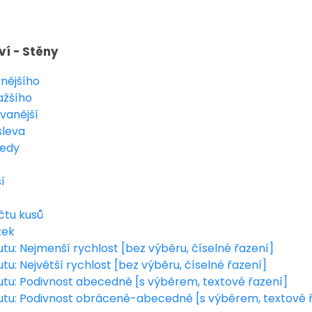
ví - Stěny
vnějšího
ažšího
vanější
sleva
cedy
í
čtu kusů
zek
utu: Nejmenší rychlost [bez výběru, číselné řazení]
utu: Největší rychlost [bez výběru, číselné řazení]
butu: Podivnost abecedně [s výběrem, textové řazení]
butu: Podivnost obráceně-abecedně [s výběrem, textové 