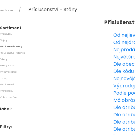
Příslušenství - Stěny
Hlavní strana
Příslušenst
Sortiment:
Od nejle
Typ navijáku
Stojany
Od nejdr
Příslušenství - Stěny
Nejprodá
Příslušenství - Kolejnice
Největší 
Schody
Dle abe
Schody - barva
Dle kódu
Výřezy do lamel
Nejnovějš
Lamely
Výprodej
Příslušenství
Tvar bazénu
Podle po
Velikost bazénu
Má obrá
Dle atrib
label:
Dle atrib
Dle atri
Filtry:
Dle atri