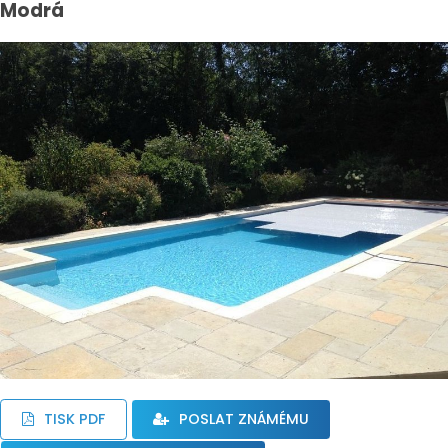
Modrá
TISK PDF
POSLAT ZNÁMÉMU