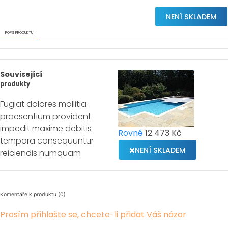
NENÍ SKLADEM
POPIS PRODUKTU
Související
produkty
Fugiat dolores mollitia
praesentium provident
impedit maxime debitis
Rovné
12 473 Kč
tempora consequuntur
NENÍ SKLADEM
reiciendis numquam
Komentáře k produktu (0)
Prosím přihlašte se, chcete-li přidat Váš názor